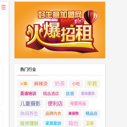
保
气净化
制氧机
净水器
太阳能
婴
儿游泳
儿童乐园
母婴用品
月子中心
儿童玩具
童摄影
热门行业
奶茶
早教
麻辣烫
小吃
火锅
英语培训
精品酒店
民宿
家政服务
儿童摄影
便利店
母婴用品
休闲养生
品牌内衣
精品店
美容院
箱包
投资理财
家居家纺
卫浴