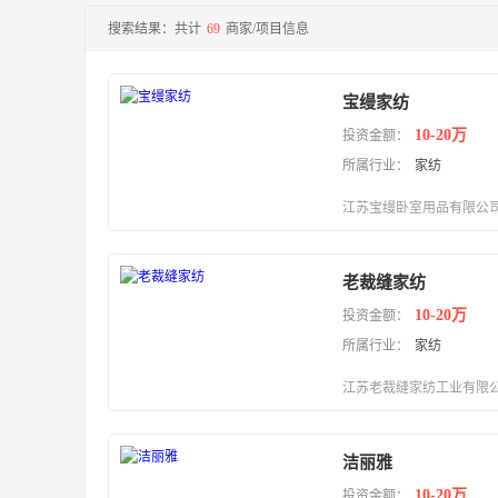
搜索结果：共计
69
商家/项目信息
医药
视力保健
成人用品
连锁药店
保健中心
保健食品
宝缦家纺
10-20万
投资金额：
所属行业：
家纺
珠宝
水晶
钻石
玉石
金银
江苏宝缦卧室用品有限公
老裁缝家纺
汽车
10-20万
投资金额：
汽车专卖店
汽车美容店
汽车维修保养
汽车用品
所属行业：
家纺
汽车租赁
电动自行车
江苏老裁缝家纺工业有限
洁丽雅
10-20万
投资金额：