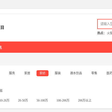
吃
酸菜鱼
西餐
蛋糕
甜品
酸奶
饺子
串串香
麻辣烫
卤味熟食
外
项目
麻辣香锅
锅贴
潮汕牛肉火锅
中餐
热点：
火
酒店
休
讯
主题酒店
精品酒店
商务酒店
快捷酒店
连锁酒店
民宿
电
家居
家
服务
家居
家纺
服装
酒水饮品
零售
医
家电
家具
卫浴
厨具
窗
毯
酒水饮品
零
10-20万
20-50万
50-100万
100-200万
200万以上
白酒
红酒
啤酒
饮品
香槟
牛奶
动
茶