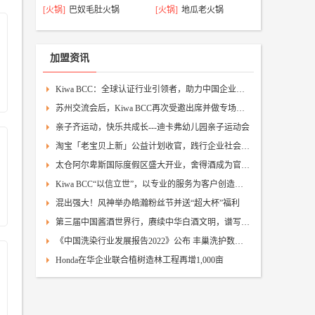
[火锅]
巴奴毛肚火锅
[火锅]
地瓜老火锅
加盟资讯
Kiwa BCC：全球认证行业引领者，助力中国企业谱写新篇章
苏州交流会后，Kiwa BCC再次受邀出席并做专场培训
亲子齐运动，快乐共成长---迪卡弗幼儿园亲子运动会
淘宝「老宝贝上新」公益计划收官，践行企业社会责任为双十一带来别样温暖
太仓阿尔卑斯国际度假区盛大开业，舍得酒成为官方指定白酒品牌
Kiwa BCC“以信立世”，以专业的服务为客户创造价值
混出强大！风神举办皓瀚粉丝节并送“超大杯”福利
第三届中国酱酒世界行，赓续中华白酒文明，谱写中外交流华章
《中国洗染行业发展报告2022》公布 丰巢洗护数智化能力备受行业认可
Honda在华企业联合植树造林工程再增1,000亩