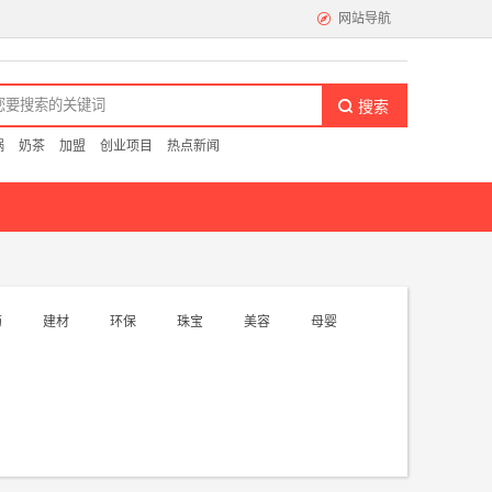
网站导航
卖便当
猪蹄
黄焖鸡米饭
冰激凌
米粉米线
咖啡
锅
奶茶
加盟
创业项目
热点新闻
闲
影院
按摩养生
酒吧
KTV
游戏
纺
药
建材
环保
珠宝
美容
母婴
帘布艺
纺织面料
地毯毛毯
售
漫
家居百货
食品专卖
图书文具
花店
眼镜店
叶店
精品店
商场超市
便利店
大卖场