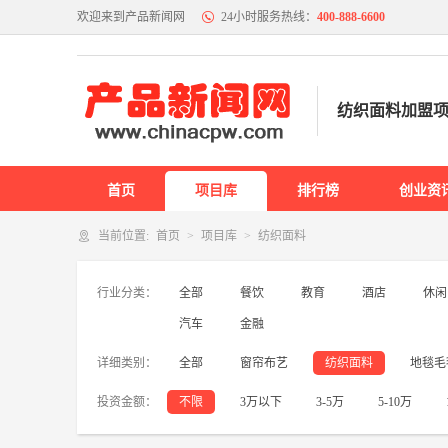
欢迎来到产品新闻网
24小时服务热线：
400-888-6600
餐饮
火锅
烧烤
炸鸡
奶茶
鱼火锅
冒菜
快餐
烤鱼
小
纺织面料加盟
面馆
韩国料理
日料
铁板烧
小龙虾
煲仔饭
包子
教育
首页
项目库
排行榜
创业资
作文培训
特色教育
英语培训
IT培训
早教
幼儿园
当前位置:
首页
项目库
纺织面料
服务
行业分类：
全部
餐饮
教育
酒店
休闲
互联网
干洗
家政
摄影
房产中介
旅行社
礼仪庆典
汽车
金融
宠物
其他
详细类别：
全部
窗帘布艺
纺织面料
地毯毛
服装
投资金额：
不限
3万以下
3-5万
5-10万
内衣
女装
鞋
男装
童装
箱包