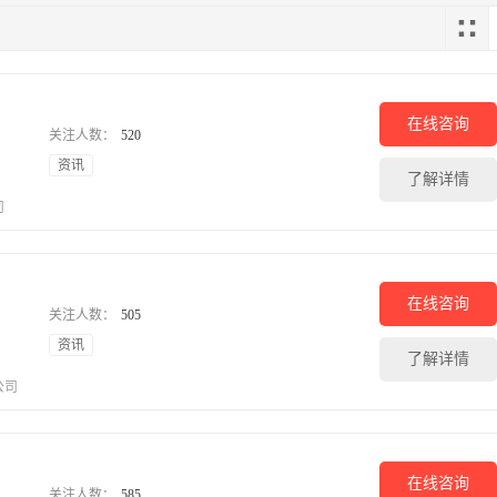
建材
环
集成墙饰
油漆涂料
瓷砖地板
门窗栏杆
灯饰
墙纸
空
硅藻泥
在线咨询
关注人数：
520
资讯
美容
母
了解详情
美发店
美容院
瑜伽馆
美甲纹绣
化妆品专卖
减肥瘦身
婴
司
儿
金融
在线咨询
关注人数：
505
贷款
理财
保险
资讯
了解详情
公司
在线咨询
关注人数：
585