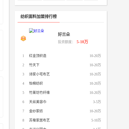
纺织面料加盟排行榜
好兰朵
5-10万
投资额度：
1
红金顶织造
10-20万
2
竹天下
10-20万
3
诗家小宅布艺
10-20万
4
怡棉纺织
10-20万
5
竹莱坊竹纤维
10-20万
6
天丝美容巾
3-5万
7
金纱家纺
10-20万
8
苏蚕家居布艺
5-10万